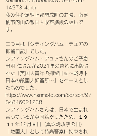
solution.com/booklist/978-4-434-
14273-4.html
私の住む足柄上郡開成町のお隣、南足
柄市内山の敵国人収容施設の話しで
す。
二つ目は「シディングハム・デュアの
抑留日記」でした。
シディングハム・デュアさんのご子息 
出羽 仁さんが2021年の暮れに出版さ
れた「英国人青年の抑留日記～戦時下
日本の敵国人抑留所～」をベースとし
たものでした。
https://www.hanmoto.com/bd/isbn/97
84846021238
シディングハムさんは、日本で生まれ
育っているが英国籍だったため、１９
４１年12月８日（真珠湾攻撃の日）
「敵国人」として特高警察に拘束され