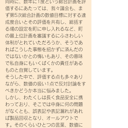
同時に、数年に1度という総合計画を評
価するにあたっては、我々議会も、ま
ず第5次総合計画の数値目標に対する達
成度合いとその評価を共有し、総括す
る場の設定を町に申し入れるなど、町
の最上位計画を審議するにふさわしい
体制がとれていただろうか、そうであ
ればこうした事態を招かずに済んだの
ではないかとの悔いもあり、その意味
で私自身にもいくばくかの責任がある
ものと自覚しています。
そうした中で、評価する点も多々あり
ながら、数値の扱い1点で反対討論をす
べきかどうか本当に悩みました。
しかし、わたくしは長く食品安全に携
わっており、そこでは中身に何の問題
がなくとも、誤表記や表記漏れがあれ
ば製品回収となり、オールアウトで
す。そのくらいひとつの言葉、数値に