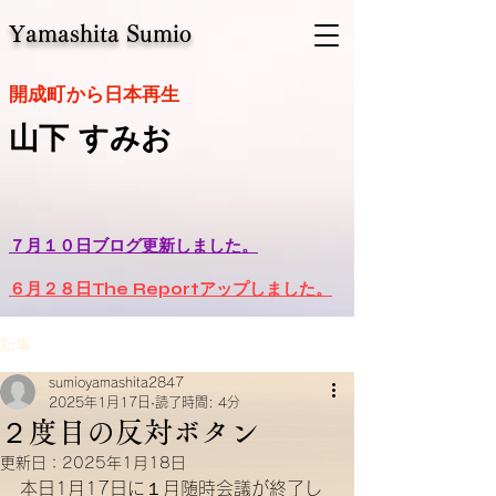
Yamashita Sumio
​開成町から日本再生
山下 すみお
７月１０日ブログ更新しました。
６月２８日The Reportアップしました。
記事
sumioyamashita2847
2025年1月17日
読了時間: 4分
２度目の反対ボタン
更新日：
2025年1月18日
本日1月17日に１月随時会議が終了し