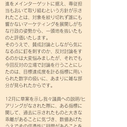
進をメインターゲットに据え、専従担
当もおいて取り組むという方針が示さ
れたことは、対象を絞り切れず誰にも
響かないマーケティングを展開しがち
な行政の姿勢から、一頭地を抜いたも
のと評価いたします。
そのうえで、賛成討論としながら気に
なる点に釘を刺すのか、反対討論をす
るのかは大変悩みましたが、それでも
今回反対の立場で討論を行うことにし
たのは、目標達成度を計る指標に用い
られた数字の扱いに、あまりに雑な部
分が見られたからです。
12月に草案を示し我々議員への説明/ヒ
アリングがなされた際に、ある指標に
関して、過去に示されたものと大きな
乖離があることに気づき、数値あげた
うえでその信憑性に疑問があることを