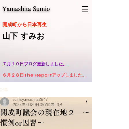
Yamashita Sumio
​開成町から日本再生
山下 すみお
７月１０日ブログ更新しました。
６月２８日The Reportアップしました。
記事
sumioyamashita2847
2024年2月20日
読了時間: 3分
開成町議会の現在地２ ～
慣例or因習～