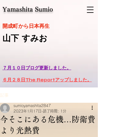
Yamashita Sumio
​開成町から日本再生
山下 すみお
７月１０日ブログ更新しました。
６月２８日The Reportアップしました。
記事
sumioyamashita2847
2023年1月17日
読了時間: 1分
今そこにある危機…防衛費
より光熱費