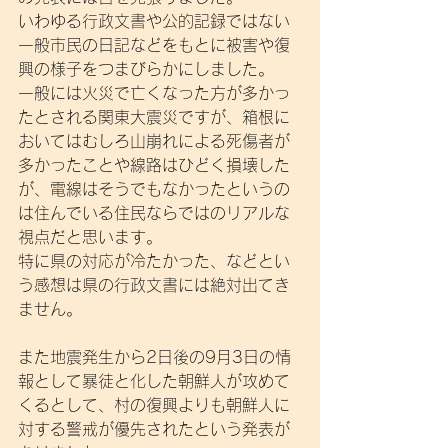
いわゆる行政文書や公的記録ではない
一般市民の日記などをもとに被害や復
興の様子をつまびらかにしました。
一般には火災で亡くなった方が多かっ
たとされる関東大震災ですが、箱根に
おいてはむしろ山崩れによる死傷者が
多かったことや線路はひどく損壊した
が、電線はそうでもなかったというの
は住んでいる住民ならではのリアルな
視点だと思います。
特に県の対応が冷たかった、などとい
う感想は県の行政文書には絶対出てき
ません。
また地震発生から2日後の9月3日の情
報として暴徒と化した朝鮮人が攻めて
くるとして、村の復興よりも朝鮮人に
対する警戒が優先されたという発表が