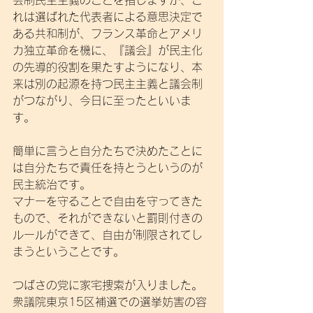
会制民主主義のことを指しますが、こ
れは選ばれた代表者による意思決定で
ある共和制が、フランス革命とアメリ
カ独立革命を機に、『議会』が民主化
の先導的役割を果たすようになり、本
来は別の起源を持つ民主主義と議会制
がつながり、今日に至ったといいま
す。
簡単に言うと自分たちで決めたことに
は自分たちで責任を持とうというのが
民主統治です。
マナーを守ることで自由を守ってきた
もので、それができないと罰則付きの
ルールができて、自由が制限されてし
まうということです。
つばさの党に家宅捜索が入りました。
衆議院東京15区補選での選挙妨害の容