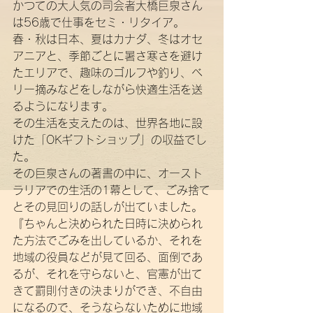
かつての大人気の司会者大橋巨泉さん
は56歳で仕事をセミ・リタイア。
春・秋は日本、夏はカナダ、冬はオセ
アニアと、季節ごとに暑さ寒さを避け
たエリアで、趣味のゴルフや釣り、ベ
リー摘みなどをしながら快適生活を送
るようになります。
その生活を支えたのは、世界各地に設
けた「OKギフトショップ」の収益でし
た。
その巨泉さんの著書の中に、オースト
ラリアでの生活の1幕として、ごみ捨て
とその見回りの話しが出ていました。
『ちゃんと決められた日時に決められ
た方法でごみを出しているか、それを
地域の役員などが見て回る、面倒であ
るが、それを守らないと、官憲が出て
きて罰則付きの決まりができ、不自由
になるので、そうならないために地域